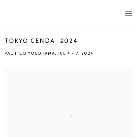
TOKYO GENDAI 2024
PACIFICO YOKOHAMA,
JUL 4 - 7, 2024
Open a larger version of the following image in a popup: