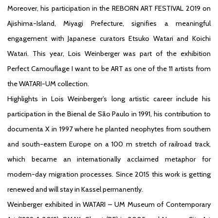
Moreover, his participation in the REBORN ART FESTIVAL 2019 on
Ajishima-Island, Miyagi Prefecture, signifies a meaningful
engagement with Japanese curators Etsuko Watari and Koichi
Watari. This year, Lois Weinberger was part of the exhibition
Perfect Camouflage I want to be ART as one of the 11 artists from
the WATARI-UM collection.
Highlights in Lois Weinberger’s long artistic career include his
participation in the Bienal de São Paulo in 1991, his contribution to
documenta X in 1997 where he planted neophytes from southern
and south-eastern Europe on a 100 m stretch of railroad track,
which became an internationally acclaimed metaphor for
modern-day migration processes. Since 2015 this work is getting
renewed and will stay in Kassel permanently.
Weinberger exhibited in WATARI – UM Museum of Contemporary