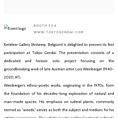
BOOTH E04
WWW.TOKYOGENDAI.COM
Keteleer Gallery (Antwerp, Belgium) is delighted to present its first
participation at Tokyo Gendai. The presentation consists of a
dedicated and historic solo project focusing on the
groundbreaking work of late Austrian artist Lois Weinberger (1940-
2020, AT).
Weinberger’s ethno-poetic works, originating in the 1970s, form
the foundation of his decades-long exploration of natural and
man-made spaces. His emphasis on ruderal plants, commonly
termed as "weeds," serves as both the subject and medium for his
artistic expressions. The artist's poetic-political network redirects