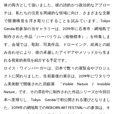
体の両方として扱いました。彼の詩的かつ政治的なアプロー
チは、私たちの注意を周縁的な領域に向け、さまざまな文脈
で階層構造を浮き彫りにすることを試みています。Tokyo
Gendai初参加の当ギャラリーは、2019年に石巻市・網地島で
制作された作品「ハーバリウム（植物標本）」を特集しま
す。会場では、彫刻、写真作品、ドローイング、絵画との組
み合わせにより、彼の卓越したアイデアやメソッドから生ま
れる視覚的表現を紹介する予定です。
ロイス・ワインバーガーは、日本で数々の展覧会やプロジェ
クトに関わりました。生前最後の展示は、2019年にワタリウ
ム美術館で開催された回顧展 「Visible Nature / Invisible
Nature」です。その滞在中に制作された作品シリーズが今回日
本へ里帰りし、Tokyo Gendaiで初公開される運びとなりまし
た。2019年の網地島でのREBORN ART FESTIVALへの参加は、キ