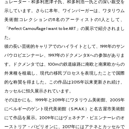
ュレーター・和多利恵津子氏、和多利浩一氏との深い親交を
示しています。さらに本年、ワインバーガーは、ワタリウム
美術館コレクションの11名のアーティストの1人として、
「Perfect Camouflage I want to be ART」の展示で紹介されまし
た。
彼の長い芸術的キャリアでのハイライトとして、1991年のサン
パウロビエンナーレ、1997年のドクメンタXへの参加がありま
す。ドクメンタでは、100mの鉄道線路に南欧と南東欧からの
外来種を植栽し、現代の移民プロセスを表現したことで国際
的な称賛を得ました。この作品は2015年以来更新され続け、
カッセルに恒久展示されています。
そのほかにも、1999年と2019年にワタリウム美術館、2005年
にベルギーのゲント現代美術館（S.M.A.K.）と名古屋市美術館
にて作品を展示。2009年にはヴェネチア・ビエンナーレのオ
ーストリア・パビリオンに、2017年にはアテネとカッセルで