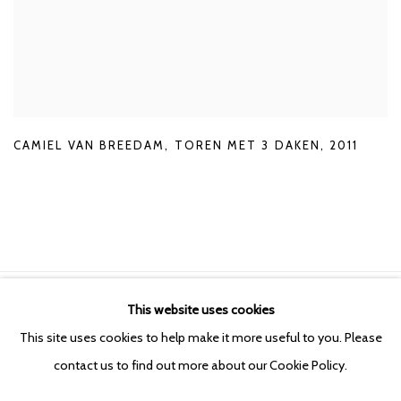
CAMIEL VAN BREEDAM
,
TOREN MET 3 DAKEN
,
2011
This website uses cookies
Manage cookies
This site uses cookies to help make it more useful to you. Please
COPYRIGHT © 2026 KETELEER GALLERY
contact us to find out more about our Cookie Policy.
SITE BY ARTLOGIC